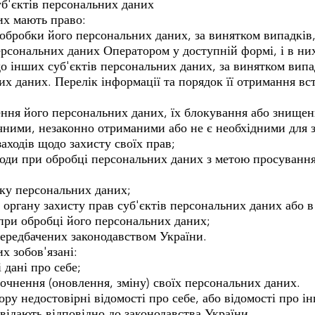
уб'єктів персональних даних
их мають право:
обробки його персональних даних, за винятком випадків,
ерсональних даних Оператором у доступній формі, і в ни
о інших суб'єктів персональних даних, за винятком випад
их даних. Перелік інформації та порядок її отримання в
ення його персональних даних, їх блокування або знищенн
чними, незаконно отриманими або не є необхідними для з
аходів щодо захисту своїх прав;
годи при обробці персональних даних з метою просування 
бку персональних даних;
органу захисту прав суб'єктів персональних даних або 
 при обробці його персональних даних;
ередбачених законодавством України.
х зобов'язані:
 дані про себе;
очнення (оновлення, зміну) своїх персональних даних.
ору недостовірні відомості про себе, або відомості про 
овідають відповідно до законодавства України.