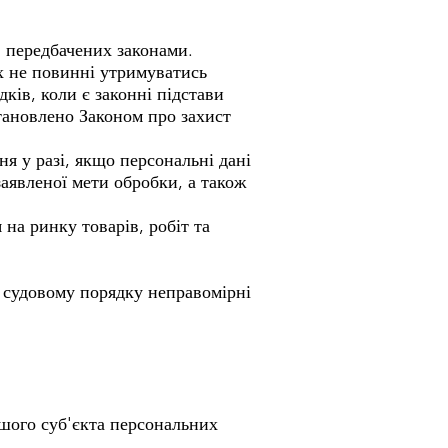
 передбачених законами.
х не повинні утримуватись
ків, коли є законні підстави
становлено Законом про захист
я у разі, якщо персональні дані
аявленої мети обробки, а також
на ринку товарів, робіт та
в судовому порядку неправомірні
іншого суб'єкта персональних