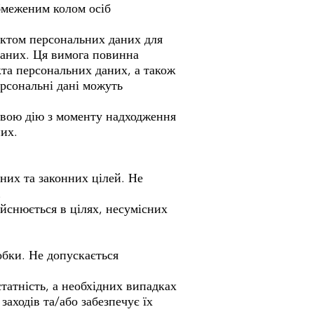
бмеженим колом осіб
єктом персональних даних для
даних. Ця вимога повинна
кта персональних даних, а також
ерсональні дані можуть
свою дію з моменту надходження
них.
них та законних цілей. Не
.
ійснюється в цілях, несумісних
обки. Не допускається
татність, а необхідних випадках
аходів та/або забезпечує їх