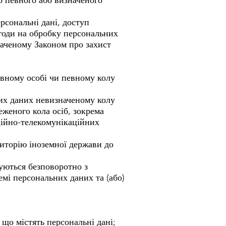
о певного або визначеного
рсональні дані, доступ
годи на обробку персональних
баченому Законом про захист
евному особі чи певному колу
них даних невизначеному колу
женого кола осіб, зокрема
ційно-телекомунікаційних
иторію іноземної держави до
щуються безповоротно з
мі персональних даних та (або)
що містять персональні дані;