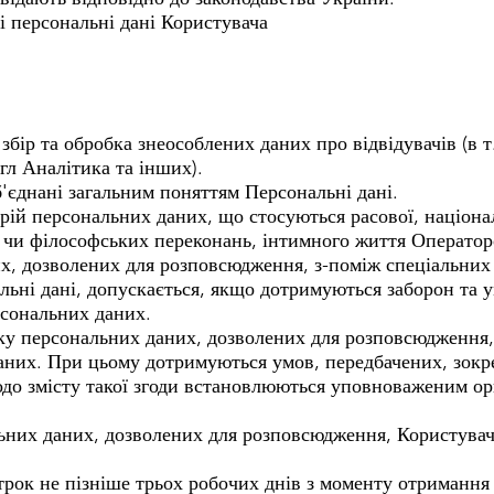
і персональні дані Користувача
я збір та обробка знеособлених даних про відвідувачів (в 
угл Аналітика та інших).
б'єднані загальним поняттям Персональні дані.
орій персональних даних, що стосуються расової, націона
х чи філософських переконань, інтимного життя Оператор
х, дозволених для розповсюдження, з-поміж спеціальних
альні дані, допускається, якщо дотримуються заборон та
рсональних даних.
бку персональних даних, дозволених для розповсюдження
аних. При цьому дотримуються умов, передбачених, зокр
о змісту такої згоди встановлюються уповноваженим орг
льних даних, дозволених для розповсюдження, Користува
трок не пізніше трьох робочих днів з моменту отримання