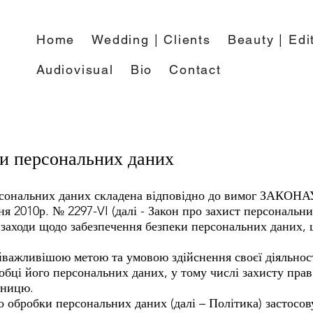
Home
Wedding | Clients
Beauty | Edit
Audiovisual
Bio
Contact
и персональних даних
рсональних даних складена відповідно до вимог ЗАКОН
я 2010р. № 2297-VI (далі - Закон про захист персональни
 заходи щодо забезпечення безпеки персональних даних
йважливішою метою та умовою здійснення своєї діяльнос
бці його персональних даних, у тому числі захисту прав
мницю.
 обробки персональних даних (далі – Політика) застосову