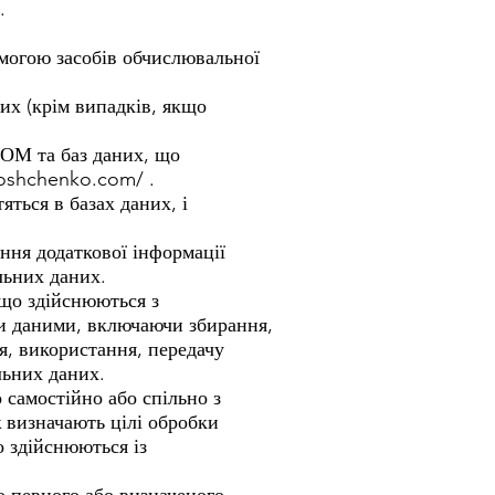
.
могою засобів обчислювальної
их (крім випадків, якщо
ЕОМ та баз даних, що
roshchenko.com/
.
ться в базах даних, і
ння додаткової інформації
льних даних.
, що здійснюються з
ми даними, включаючи збирання,
я, використання, передачу
льних даних.
 самостійно або спільно з
 визначають цілі обробки
о здійснюються із