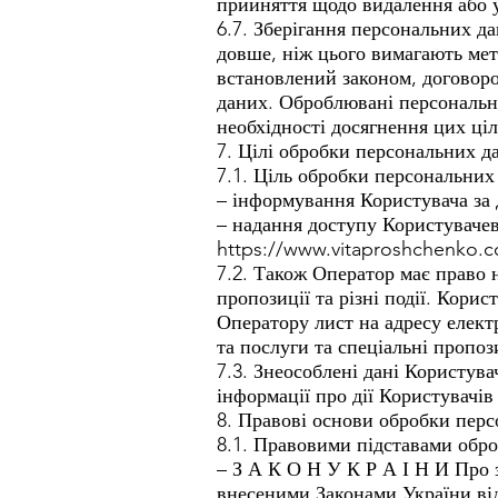
прийняття щодо видалення або 
6.7. Зберігання персональних д
довше, ніж цього вимагають мет
встановлений законом, договоро
даних. Оброблювані персональні
необхідності досягнення цих ці
7. Цілі обробки персональних д
7.1. Ціль обробки персональних
– інформування Користувача за
– надання доступу Користувачеві
https://www.vitaproshchenko.
7.2. Також Оператор має право 
пропозиції та різні події. Кор
Оператору лист на адресу елек
та послуги та спеціальні пропоз
7.3. Знеособлені дані Користува
інформації про дії Користувачів 
8. Правові основи обробки пер
8.1. Правовими підставами обр
– З А К О Н У К Р А І Н И Про 
внесеними Законами України від