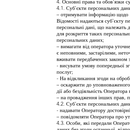
4. Основні права та обов'язки с
4.1. Суб'єкти персональних дан
– отримувати інформацію щодо 
Відомості надаються суб'єкту п
персональні дані, що належать д
для розкриття таких персональн
персональних даних;
– вимагати від оператора уточн
є неповними, застарілими, нето
вживати передбачених законом з
- висувати умову попередньої з
послуг;
- На відкликання згоди на обро
– оскаржити до уповноваженого 
дії або бездіяльність Оператора
– на провадження інших прав, п
4.2. Суб'єкти персональних дани
- надавати Оператору достовірні
– повідомляти Оператора про ут
4.3. Особи, які передали Операт
даних без згоди останньої, відп