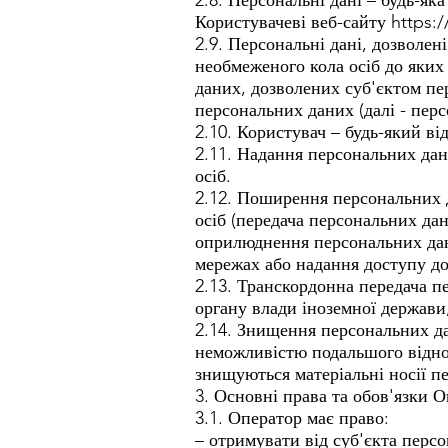
2.8. Персональні дані – будь-як
Користувачеві веб-сайту
https:
2.9. Персональні дані, дозволен
необмеженого кола осіб до яких
даних, дозволених суб'єктом п
персональних даних (далі - перс
2.10. Користувач – будь-який ві
2.11. Надання персональних дан
осіб.
2.12. Поширення персональних д
осіб (передача персональних да
оприлюднення персональних дан
мережах або надання доступу д
2.13. Транскордонна передача п
органу влади іноземної держави,
2.14. Знищення персональних да
неможливістю подальшого віднов
знищуються матеріальні носії п
3. Основні права та обов'язки 
3.1. Оператор має право:
– отримувати від суб'єкта перс