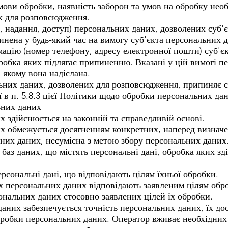
ови обробки, наявність заборон та умов на обробку нео
х для розповсюдження.
, надання, доступ) персональних даних, дозволених суб'
нена у будь-який час на вимогу суб'єкта персональних 
мацію (номер телефону, адресу електронної пошти) суб'є
робка яких підлягає припиненню. Вказані у цій вимогі п
 якому вона надіслана.
льних даних, дозволених для розповсюдження, припиняє 
 в п. 5.8.3 цієї Політики щодо обробки персональних да
ьних даних
х здійснюється на законній та справедливій основі.
х обмежується досягненням конкретних, наперед визначе
них даних, несумісна з метою збору персональних даних
 баз даних, що містять персональні дані, обробка яких зд
рсональні дані, що відповідають цілям їхньої обробки.
их персональних даних відповідають заявленим цілям обр
нальних даних стосовно заявлених цілей їх обробки.
аних забезпечується точність персональних даних, їх дос
бробки персональних даних. Оператор вживає необхідних з