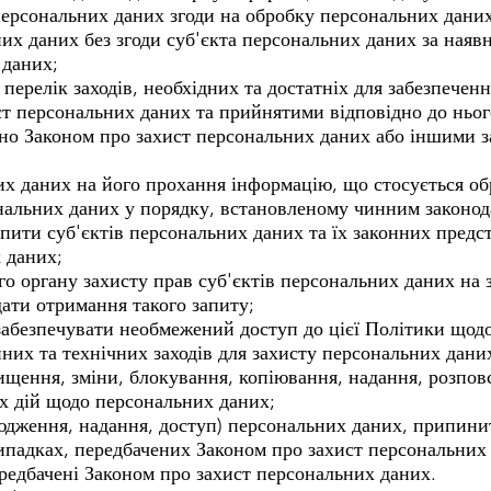
 персональних даних згоди на обробку персональних дани
х даних без згоди суб'єкта персональних даних за наявно
 даних;
 перелік заходів, необхідних та достатніх для забезпечен
ст персональних даних та прийнятими відповідно до нь
ено Законом про захист персональних даних або іншими з
их даних на його прохання інформацію, що стосується о
нальних даних у порядку, встановленому чинним законод
апити суб'єктів персональних даних та їх законних предс
 даних;
о органу захисту прав суб'єктів персональних даних на 
дати отримання такого запиту;
забезпечувати необмежений доступ до цієї Політики щод
йних та технічних заходів для захисту персональних дани
ищення, зміни, блокування, копіювання, надання, розпо
х дій щодо персональних даних;
юдження, надання, доступ) персональних даних, припини
випадках, передбачених Законом про захист персональних
ередбачені Законом про захист персональних даних.