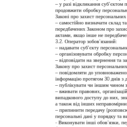
– у разі відкликання суб'єктом
продовжити обробку персональни
Законі про захист персональних
– самостійно визначати склад та
передбачених Законом про захи
актами, якщо інше не передбач
3.2. Оператор зобов'язаний:
– надавати суб'єкту персональн
– організовувати обробку персо
– відповідати на звернення та з
Закону про захист персональних
– повідомляти до уповноваженог
інформацію протягом 30 днів з 
– публікувати чи іншим чином 
– вживати правових, організаці
випадкового доступу до них, зн
а також від інших неправомірни
– припинити передачу (розповс
персональні дані у порядку та 
- Виконувати інші обов'язки, п