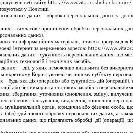
двідувачів веб-сайту
https://www.vitaproshchenko.com/
товуються у Політиці
рсональних даних – обробка персональних даних за допо
даних – тимчасове припинення обробки персональних дан
рсональних даних).
ічних та інформаційних матеріалів, а також програм для 
мережі інтернет за мережевою адресою
https://www.vitap
нальних даних - сукупність персональних даних, що містя
ційних технологій і технічних засобів.
 даних — дії, у яких неможливо визначити без використа
 конкретному Користувачеві чи іншому суб'єкту персона
 – будь-яка дія (операція) або сукупність дій (операцій)
зації або без використання таких засобів з персональни
ння, зберігання, уточнення (оновлення, зміну), вилученн
знеособлення, блокування, видалення, знищення персона
н, муніципальний орган, юридична або фізична особа, що
а (або) здійснюють обробку персональних даних, а також
нальних даних, що підлягають обробці, дії (операції), щ