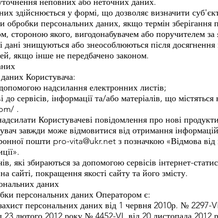
уточнення неповних або неточних даних.
аних здійснюється у формі, що дозволяє визначити суб'єк
и обробки персональних даних, якщо термін зберігання 
м, стороною якого, вигодонабувачем або поручителем за 
 дані знищуються або знеособлюються після досягнення ц
лей, якщо інше не передбачено законом.
аних
 даних Користувача:
 допомогою надсилання електронних листів;
 до сервісів, інформації та/або матеріалів, що містяться 
com/
.
надсилати Користувачеві повідомлення про нові продукти 
истувач завжди може відмовитися від отримання інформац
тронної пошти
pro-vita@ukr.net
з позначкою «Відмова від
иції».
чів, які збираються за допомогою сервісів інтернет-стати
на сайті, покращення якості сайту та його змісту.
сональних даних
обки персональних даних Оператором є:
захист персональних даних від 1 червня 2010р. № 2297-V
 23 лютого 2012 року № 4452-VI, від 20 листопада 2012 