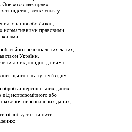
х Оператор має право
сті підстав, зазначених у
ня виконання обов'язків,
ого нормативними правовими
аконами.
бробки його персональних даних;
авством України.
тавників відповідно до вимог
запит цього органу необхідну
о обробки персональних даних;
х від неправомірного або
всюдження персональних даних,
ти обробку та знищити
 даних;