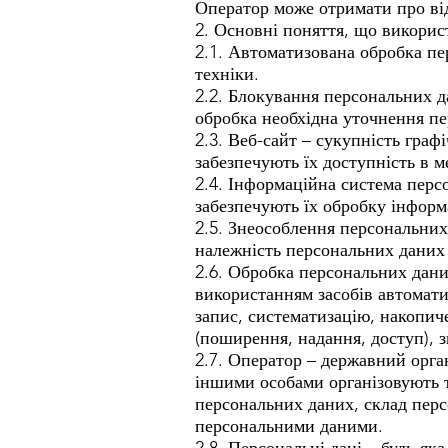
Оператор може отримати про ві
2. Основні поняття, що викорис
2.1. Автоматизована обробка пе
техніки.
2.2. Блокування персональних 
обробка необхідна уточнення пе
2.3. Веб-сайт – сукупність граф
забезпечують їх доступність в 
2.4. Інформаційна система персо
забезпечують їх обробку інформа
2.5. Знеособлення персональних
належність персональних даних
2.6. Обробка персональних даних
використанням засобів автомати
запис, систематизацію, накопиче
(поширення, надання, доступ), 
2.7. Оператор – державний орга
іншими особами організовують т
персональних даних, склад персо
персональними даними.