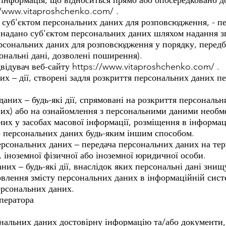
а інформація, що відноситься прямо або опосередковано д
//www.vitaproshchenko.com/
.
і суб'єктом персональних даних для розповсюдження, - пе
 надано суб'єктом персональних даних шляхом надання з
ерсональних даних для розповсюдження у порядку, перед
ональні дані, дозволені поширення).
двідувач веб-сайту
https://www.vitaproshchenko.com/
.
их – дії, створені задля розкриття персональних даних п
аних – будь-які дії, спрямовані на розкриття персональ
них) або на ознайомлення з персональними даними необме
их у засобах масової інформації, розміщення в інформа
о персональних даних будь-яким іншим способом.
ерсональних даних – передача персональних даних на тер
 іноземної фізичної або іноземної юридичної особи.
них – будь-які дії, внаслідок яких персональні дані зни
лення змісту персональних даних в інформаційній систе
ерсональних даних.
Оператора
ональних даних достовірну інформацію та/або документи, 