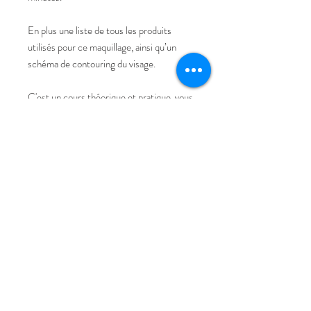
En plus une liste de tous les produits
utilisés pour ce maquillage, ainsi qu’un
schéma de contouring du visage.
C'est un cours théorique et pratique, vous
y aurez accès deux mois.
La langue du cours est le français.
Cette formation convient aussi bien aux
professionnels qu’aux débutants.
Formation en ligne à votre rythme et d'où
vous le souhaitez.